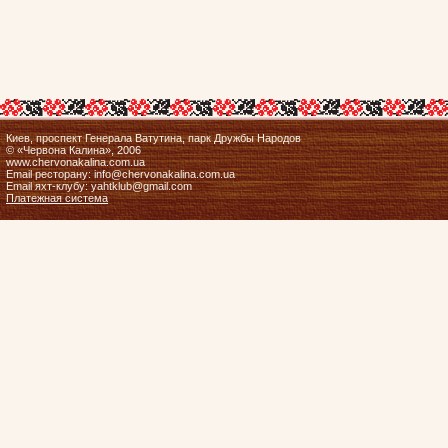
Киев, проспект Генерала Ватутина, парк Дружбы Народов
© «Червона Калина», 2006
www.chervonakalina.com.ua
Email ресторану: info@chervonakalina.com.ua
Email яхт-клубу: yahtklub@gmail.com
Платежная система